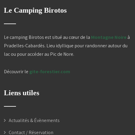
that
Le Camping Birotos
you
are
human.
Le camping Birotos est situé au cœur de la
Montagne Noire
à
Pradelles-Cabardès. Lieu idyllique pour randonner autour du
lac ou pour accéder au Pic de Nore.
Découvrir le
gite-forestier.com
Liens utiles
Actualités & Évènements
Contact / Réservation